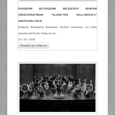
ESKİŞEHİR BÜYÜKŞEHİR BELEDİYESİ SENFONİ
ORKESTRASI’NDAN “KLASİK’TEN HOLLYWOOD’A”
UNUTULMAZ GECE
Eskişehir Büyükşehir Belediyesi Senfoni Orkestrası, bu hafta
orkestra şefi Ender Sakpınar yö...
13 / 02 / 2026
Detaylar için tıklayınız
‹
›