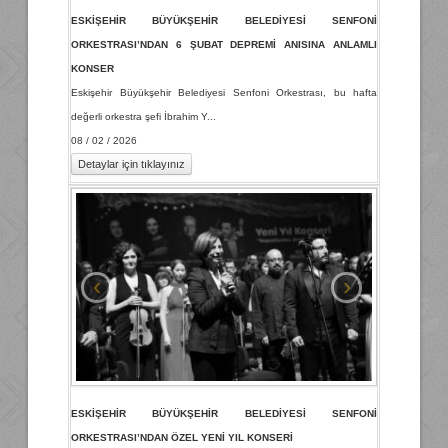
ESKİŞEHİR BÜYÜKŞEHİR BELEDİYESİ SENFONİ
ORKESTRASI’NDAN 6 ŞUBAT DEPREMİ ANISINA ANLAMLI
KONSER
Eskişehir Büyükşehir Belediyesi Senfoni Orkestrası, bu hafta
değerli orkestra şefi İbrahim Y...
08 / 02 / 2026
Detaylar için tıklayınız
‹
›
ESKİŞEHİR BÜYÜKŞEHİR BELEDİYESİ SENFONİ
ORKESTRASI’NDAN ÖZEL YENİ YIL KONSERİ