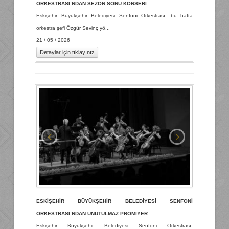
ORKESTRASI’NDAN SEZON SONU KONSERİ
Eskişehir Büyükşehir Belediyesi Senfoni Orkestrası, bu hafta
orkestra şefi Özgür Sevinç yö...
21 / 05 / 2026
Detaylar için tıklayınız
‹
›
ESKİŞEHİR BÜYÜKŞEHİR BELEDİYESİ SENFONİ
ORKESTRASI’NDAN UNUTULMAZ PRÖMİYER
Eskişehir Büyükşehir Belediyesi Senfoni Orkestrası,