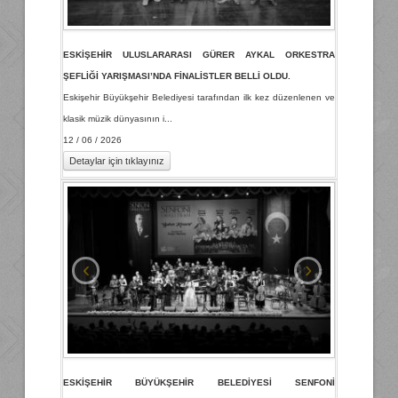
İletişim
ESKİŞEHİR ULUSLARARASI GÜRER AYKAL ORKESTRA
English
ŞEFLİĞİ YARIŞMASI’NDA FİNALİSTLER BELLİ OLDU.
Eskişehir Büyükşehir Belediyesi tarafından ilk kez düzenlenen ve
klasik müzik dünyasının i...
12 / 06 / 2026
Detaylar için tıklayınız
‹
›
ESKİŞEHİR BÜYÜKŞEHİR BELEDİYESİ SENFONİ