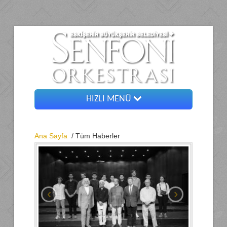
HIZLI MENÜ
Ana Sayfa
Ana Sayfa
/ Tüm Haberler
Yönetim
Orkestra
Hakkımızda
‹
›
Galeri
Arşiv Gösteriler