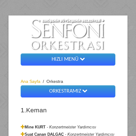
HIZLI MENÜ
Ana Sayfa
Ana Sayfa
/
Orkestra
Yönetim
ORKESTRAMIZ
Orkestra
1.Keman
1.Keman
Hakkımızda
2.Keman
Viyola
Galeri
Mine KURT
- Konzertmeister Yardımcısı
Viyolonsel
Suat Canan DALGAÇ
- Konzertmeister Yardımcısı
Arşiv Gösteriler