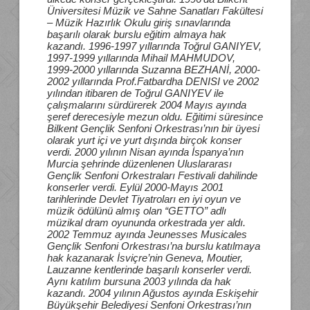
Üniversitesi Müzik ve Sahne Sanatları Fakültesi
– Müzik Hazırlık Okulu giriş sınavlarında
başarılı olarak burslu eğitim almaya hak
kazandı. 1996-1997 yıllarında Toğrul GANIYEV,
1997-1999 yıllarında Mihail MAHMUDOV,
1999-2000 yıllarında Suzanna BEZHANİ, 2000-
2002 yıllarında Prof.Fatbardha DENISI ve 2002
yılından itibaren de Toğrul GANIYEV ile
çalışmalarını sürdürerek 2004 Mayıs ayında
şeref derecesiyle mezun oldu. Eğitimi süresince
Bilkent Gençlik Senfoni Orkestrası’nın bir üyesi
olarak yurt içi ve yurt dışında birçok konser
verdi. 2000 yılının Nisan ayında İspanya’nın
Murcia şehrinde düzenlenen Uluslararası
Gençlik Senfoni Orkestraları Festivali dahilinde
konserler verdi. Eylül 2000-Mayıs 2001
tarihlerinde Devlet Tiyatroları en iyi oyun ve
müzik ödülünü almış olan “GETTO” adlı
müzikal dram oyununda orkestrada yer aldı.
2002 Temmuz ayında Jeunesses Musicales
Gençlik Senfoni Orkestrası’na burslu katılmaya
hak kazanarak İsviçre’nin Geneva, Moutier,
Lauzanne kentlerinde başarılı konserler verdi.
Aynı katılım bursuna 2003 yılında da hak
kazandı. 2004 yılının Ağustos ayında Eskişehir
Büyükşehir Belediyesi Senfoni Orkestrası’nın