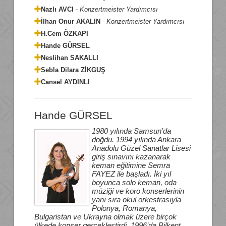
Nazlı AVCI
- Konzertmeister Yardımcısı
Kontrabas
İletişim
İlhan Onur AKALIN
- Konzertmeister Yardımcısı
Flüt
H.Cem ÖZKAPI
English
Obua
Hande GÜRSEL
Neslihan SAKALLI
Klarinet
Sebla Dilara ZİKGUŞ
Fagot
Cansel AYDINLI
Korno
Trompet
Hande GÜRSEL
Trombon
1980 yılında Samsun’da
Vurmalı Çalgılar
doğdu. 1994 yılında Ankara
Anadolu Güzel Sanatlar Lisesi
Tuba
giriş sınavını kazanarak
keman eğitimine Semra
FAYEZ ile başladı. İki yıl
boyunca solo keman, oda
müziği ve koro konserlerinin
yanı sıra okul orkestrasıyla
Polonya, Romanya,
Bulgaristan ve Ukrayna olmak üzere birçok
ülkede konser gerçekleştirdi. 1996’da Bilkent